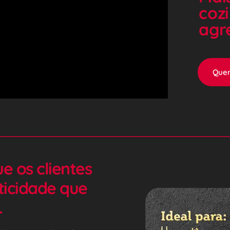
cozi
agr
Quer
 os clientes 
icidade que 
.