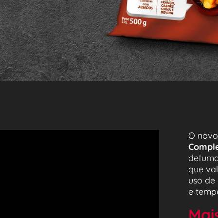
O novo
Compl
defuma
que val
uso de
e tempe
Mais