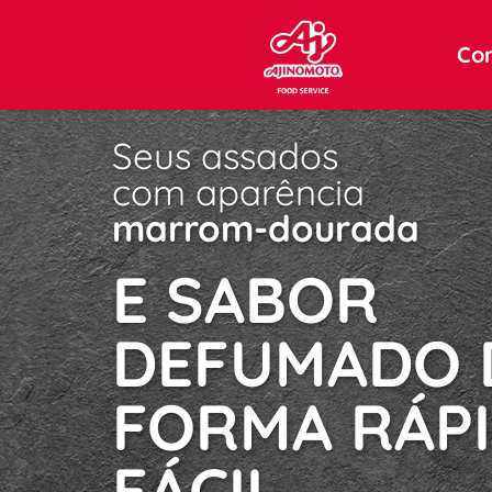
Co
Seus assados
com aparência
marrom-dourada
E SABOR 
DEFUMADO D
FORMA RÁPI
FÁCIL.