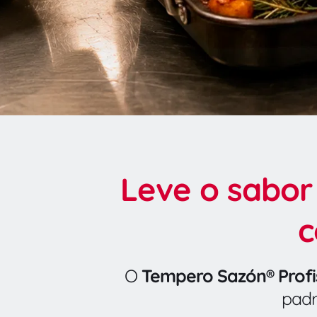
Leve o sabor
c
O 
Tempero Sazón® Prof
padr