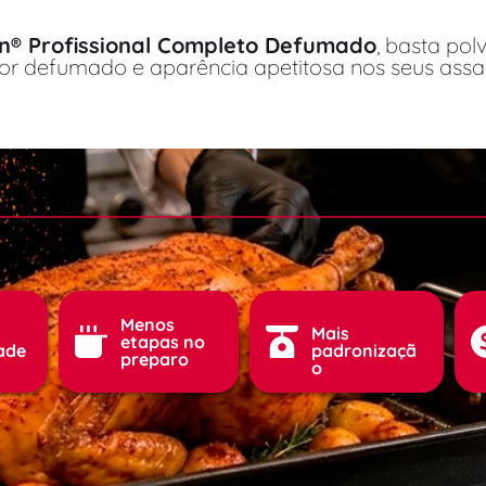
® Profissional Completo Defumado
, basta polv
or defumado e aparência apetitosa nos seus assa
Menos 
Mais 
etapas no 
dade
padronizaçã
preparo 
o 