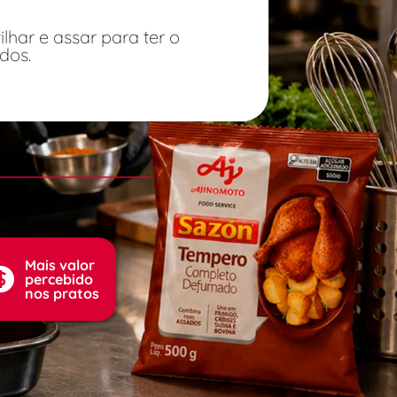
ilhar e assar para ter o 
dos.
Mais valor 
percebido 
nos pratos 