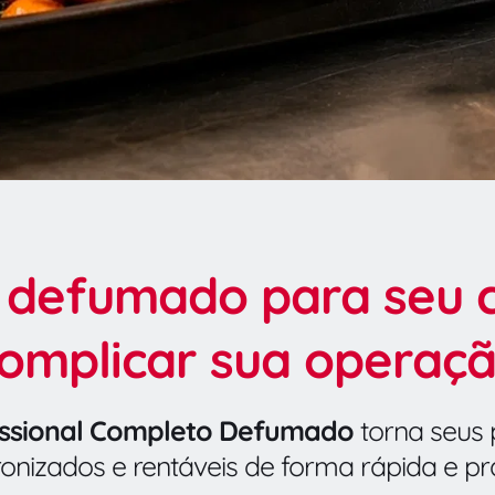
 defumado para seu c
omplicar sua operaç
issional Completo Defumado
 torna seus 
onizados e rentáveis de forma rápida e prá