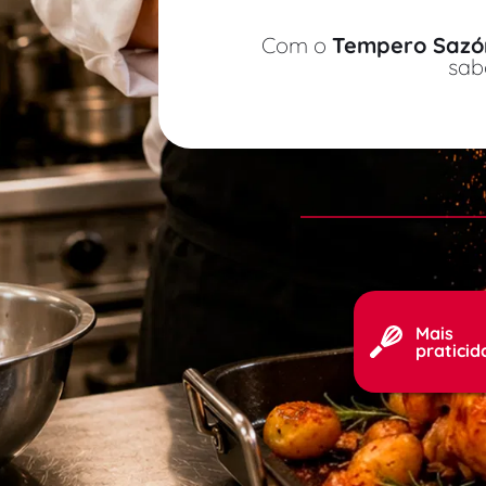
Com o 
Tempero Sazón
sab
Mais 
pratici