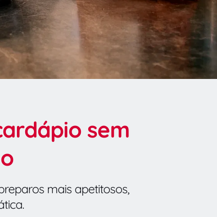
ardápio sem 
ão
preparos mais apetitosos, 
tica.