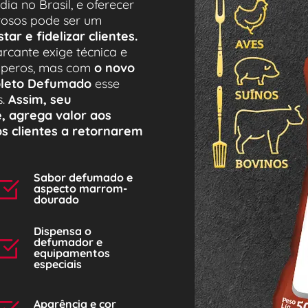
a no Brasil, e oferecer 
preparos mais diversificados e saborosos pode ser um 
importante diferencial para conquistar e fidelizar clientes. 
ante exige técnica e 
peros, mas com 
o novo 
mpleto Defumado
 esse 
. 
Assim, seu 
 agrega valor aos 
s clientes a retornarem 
Sabor defumado e 
aspecto marrom-
dourado
Dispensa o 
defumador e 
equipamentos 
especiais
Aparência e cor 