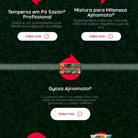
Mistura para Milanesa 
Temperos em Pó Sazón® 
Ajinomoto
®
Profissional
Empanamento uniforme, crocante 
Sabor e cor padronizados com 
e fácil de aplicar, dispensa o uso de 
eficiência e agilidade na entrega.
ovo.
Saiba mais
Saiba mais
Gyoza Ajinomoto®
O Gyoza número 1 do Japão! Feito com 
base na receita tradicional japonesa, 
garantindo um sabor autêntico.
Saiba mais