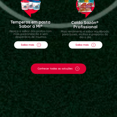
Temperos em pasta 
Caldo Sazón® 
Sabor a Mi®
Profissional
Realça o sabor dos pratos com 
Mais rendimento e sabor equilibrado 
mais padronização e sem 
para bases, molhos e preparos do 
desperdício de insumos
.
dia a dia
.
Saiba mais
Saiba mais
Conhecer todas as soluções