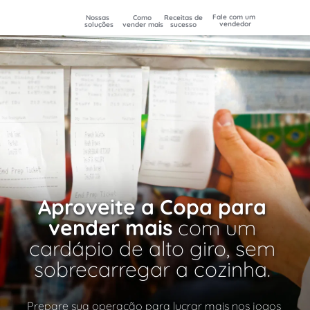
Fale com um 
Nossas 
Como 
Receitas de 
vendedor
soluções
vender mais
sucesso
Aproveite a Copa para 
vender mais 
com um 
cardápio de alto giro, sem 
sobrecarregar a cozinha. 
Prepare sua operação para lucrar mais nos jogos 